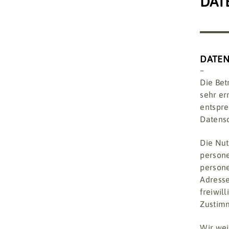
DAT
DATE
–
Die Bet
sehr er
entspre
Datensc
Die Nut
persone
persone
Adresse
freiwil
Zustimm
Wir wei