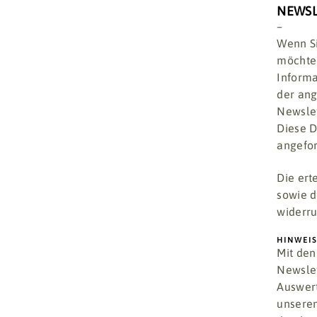
NEWSL
–
Wenn Si
möchten
Informa
der an
Newslet
Diese D
angefor
Die ert
sowie d
widerru
HINWEI
Mit den
Newslet
Auswert
unseren