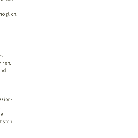
möglich.
es
iren.
und
ssion-
.
se
chsten