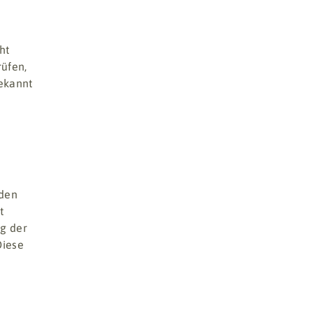
ht
üfen,
ekannt
rden
t
g der
Diese