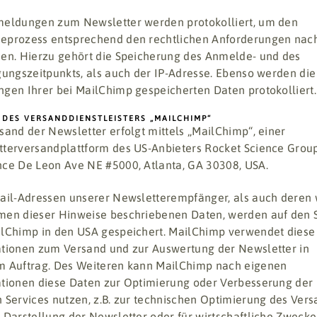
eldungen zum Newsletter werden protokolliert, um den
eprozess entsprechend den rechtlichen Anforderungen nac
en. Hierzu gehört die Speicherung des Anmelde- und des
gungszeitpunkts, als auch der IP-Adresse. Ebenso werden die
gen Ihrer bei MailChimp gespeicherten Daten protokolliert.
 DES VERSANDDIENSTLEISTERS „MAILCHIMP“
sand der Newsletter erfolgt mittels „MailChimp“, einer
terversandplattform des US-Anbieters Rocket Science Group
ce De Leon Ave NE #5000, Atlanta, GA 30308, USA.
ail-Adressen unserer Newsletterempfänger, als auch deren 
en dieser Hinweise beschriebenen Daten, werden auf den 
lChimp in den USA gespeichert. MailChimp verwendet diese
tionen zum Versand und zur Auswertung der Newsletter in
m Auftrag. Des Weiteren kann MailChimp nach eigenen
tionen diese Daten zur Optimierung oder Verbesserung der
 Services nutzen, z.B. zur technischen Optimierung des Ver
 Darstellung der Newsletter oder für wirtschaftliche Zwecke