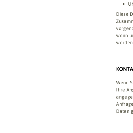
Uh
Diese D
Zusamme
vorgeno
wenn un
werden
KONT
–
Wenn S
Ihre An
angegeb
Anfrage
Daten g