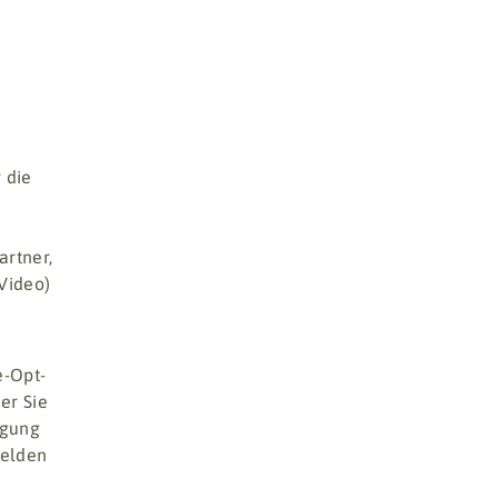
 die
artner,
Video)
e-Opt-
er Sie
igung
melden