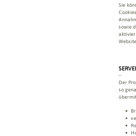
Sie kön
Cookies
Annahme
sowie d
aktivie
Website
SERVE
–
Der Pro
so gena
übermitt
Br
ve
Re
Ho