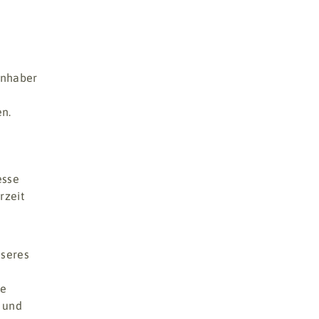
Inhaber
en.
esse
rzeit
nseres
ie
 und