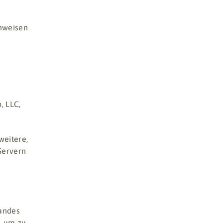
hweisen
, LLC,
weitere,
Servern
sandes
, um zu