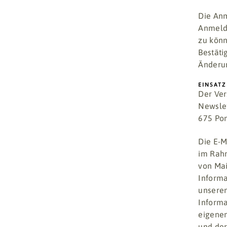
Die Anm
Anmeld
zu könn
Bestäti
Änderun
EINSATZ
Der Ver
Newslet
675 Pon
Die E-M
im Rahm
von Mai
Informa
unsere
Informa
eigenen
und der