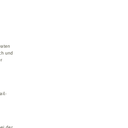
Daten
ch und
er
ail-
bei der