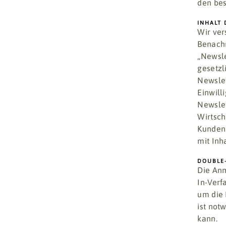
den bes
INHALT 
Wir ver
Benachr
„Newsle
gesetzl
Newslet
Einwill
Newsle
Wirtsch
Kunden 
mit In
DOUBLE
Die Anm
In-Verf
um die 
ist not
kann.