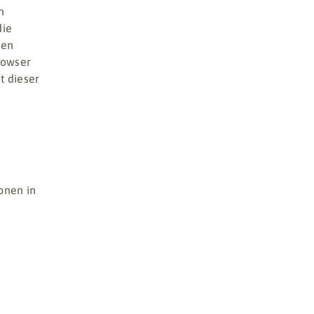
n
die
ßen
rowser
t dieser
onen in